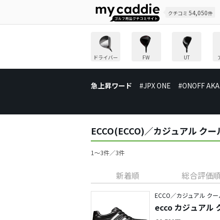
54,050
クチコミ
件
ドライバー
FW
UT
急上昇ワード
#JPX ONE
#ONOFF AKA
ECCO(ECCO)／カジュアル 
1〜3件／3件
新着順
総合評価
ECCO／カジュアル クー