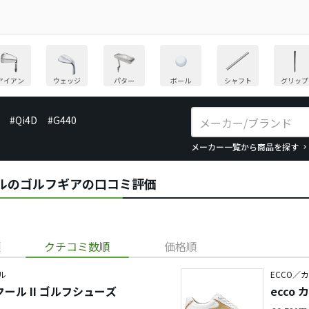
アイアン
ウェッジ
パター
ボール
シャフト
グリップ
#Qi4D
#G440
メーカー一覧から商品を探す
クールのゴルフギアの口コミ評価
順
クチコミ数順
価格順
ル
ECCO／
ecco カジュアル クール II ゴルフシューズ
ecco
ズ