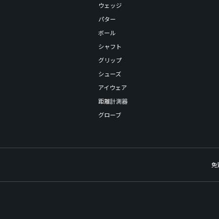
ウェッジ
パター
ボール
シャフト
グリップ
シューズ
アイウェア
距離計測器
グローブ
免