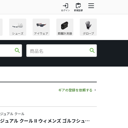
login
inventory
ログイン
新規登録
シューズ
アイウェア
距離計測器
グローブ
search
search
ギアの登録を依頼する
カジュアル クール
 カジュアル クール II ウィメンズ ゴルフシュー