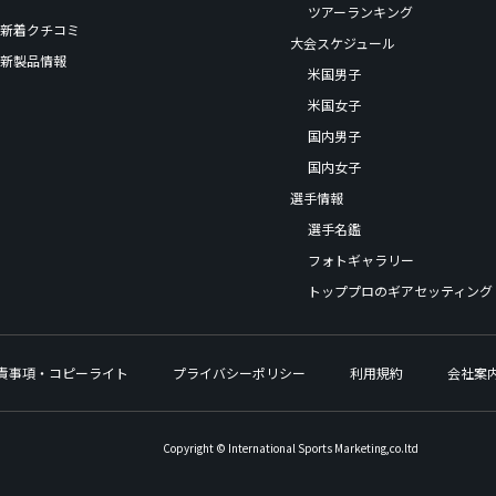
ツアーランキング
新着クチコミ
大会スケジュール
新製品情報
米国男子
米国女子
国内男子
国内女子
選手情報
選手名鑑
フォトギャラリー
トッププロのギアセッティング
責事項・コピーライト
プライバシーポリシー
利用規約
会社案
Copyright © International Sports Marketing,co.ltd