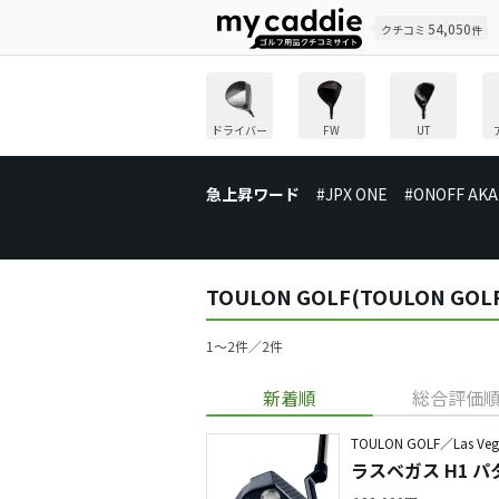
54,050
クチコミ
件
ドライバー
FW
UT
急上昇ワード
#JPX ONE
#ONOFF AKA
TOULON GOLF(TOULON G
1〜2件／2件
新着順
総合評価
TOULON GOLF／Las Veg
ラスベガス H1 パ