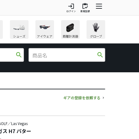
login
inventory
ログイン
新規登録
シューズ
アイウェア
距離計測器
グローブ
search
search
ギアの登録を依頼する
OLF／Las Vegas
ス H7 パター