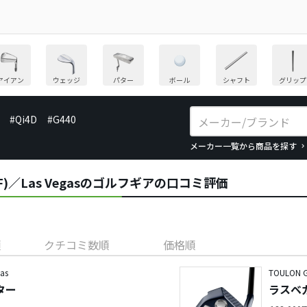
アイアン
ウェッジ
パター
ボール
シャフト
グリップ
#Qi4D
#G440
メーカー一覧から商品を探す
OLF)／Las Vegasのゴルフギアの口コミ評価
順
クチコミ数順
価格順
as
TOULON G
ター
ラスベガ