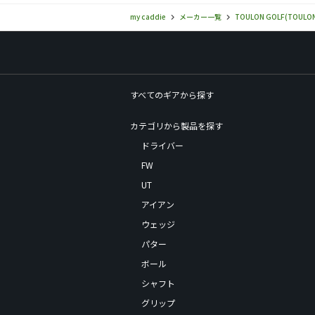
my caddie
メーカー一覧
TOULON GOLF(TOULON
すべてのギアから探す
カテゴリから製品を探す
ドライバー
FW
UT
アイアン
ウェッジ
パター
ボール
シャフト
グリップ