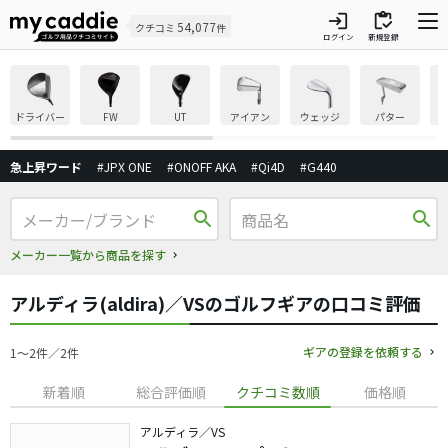
login
inventory
54,077
クチコミ
件
ログイン
新規登録
ドライバー
FW
UT
アイアン
ウェッジ
パター
急上昇ワード
#JPX ONE
#ONOFF AKA
#Qi4D
#G440
search
search
メーカー一覧から商品を探す
アルディラ(aldira)／VSのゴルフギアの口コミ評価
ギアの登録を依頼する
1〜2件／2件
新着順
総合評価順
クチコミ数順
価格順
アルディラ／VS