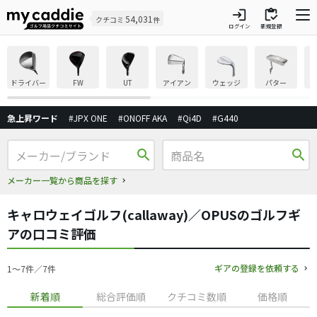
login
inventory
54,031
クチコミ
件
ログイン
新規登録
ドライバー
FW
UT
アイアン
ウェッジ
パター
急上昇ワード
#JPX ONE
#ONOFF AKA
#Qi4D
#G440
search
search
メーカー一覧から商品を探す
キャロウェイゴルフ(callaway)／OPUSのゴルフギ
アの口コミ評価
ギアの登録を依頼する
1〜7件／7件
新着順
総合評価順
クチコミ数順
価格順