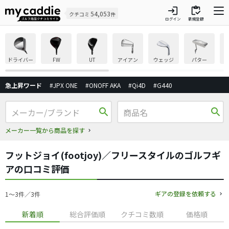
login
inventory
54,053
クチコミ
件
ログイン
新規登録
ドライバー
FW
UT
アイアン
ウェッジ
パター
急上昇ワード
#JPX ONE
#ONOFF AKA
#Qi4D
#G440
search
search
メーカー一覧から商品を探す
フットジョイ(footjoy)／フリースタイルのゴルフギ
アの口コミ評価
ギアの登録を依頼する
1〜3件／3件
新着順
総合評価順
クチコミ数順
価格順