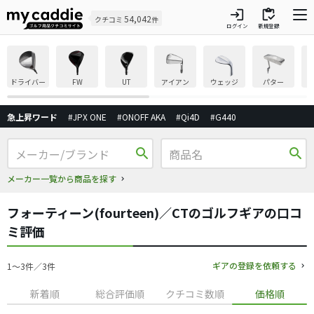
login
inventory
54,042
クチコミ
件
ログイン
新規登録
ドライバー
FW
UT
アイアン
ウェッジ
パター
急上昇ワード
#JPX ONE
#ONOFF AKA
#Qi4D
#G440
search
search
メーカー一覧から商品を探す
フォーティーン(fourteen)／CTのゴルフギアの口コ
ミ評価
ギアの登録を依頼する
1〜3件／3件
新着順
総合評価順
クチコミ数順
価格順