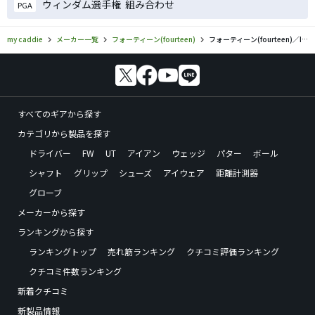
ウィンダム選手権 組み合わせ
PGA
my caddie
メーカー一覧
フォーティーン(fourteen)
フォーティーン(fourteen)／IFのゴルフギアの口コミ評価
すべてのギアから探す
カテゴリから製品を探す
ドライバー
FW
UT
アイアン
ウェッジ
パター
ボール
シャフト
グリップ
シューズ
アイウェア
距離計測器
グローブ
メーカーから探す
ランキングから探す
ランキングトップ
売れ筋ランキング
クチコミ評価ランキング
クチコミ件数ランキング
新着クチコミ
新製品情報