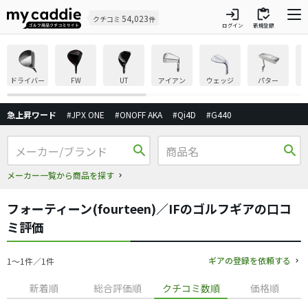
login
inventory
54,023
クチコミ
件
ログイン
新規登録
ドライバー
FW
UT
アイアン
ウェッジ
パター
急上昇ワード
#JPX ONE
#ONOFF AKA
#Qi4D
#G440
search
search
メーカー一覧から商品を探す
フォーティーン(fourteen)／IFのゴルフギアの口コ
ミ評価
ギアの登録を依頼する
1〜1件／1件
新着順
総合評価順
クチコミ数順
価格順