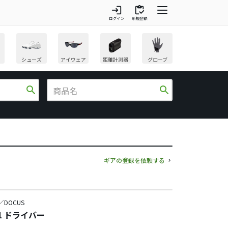
login
inventory
ログイン
新規登録
シューズ
アイウェア
距離計測器
グローブ
search
search
ギアの登録を依頼する
／DOCUS
01 ドライバー