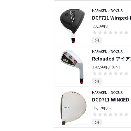
HARAKEN／DOCUS
DCF711 Wing
29,160円
0件
HARAKEN／DOCUS
Reloaded アイ
142,560円（6本）
0件
HARAKEN／DOCUS
DCD711 WINGED
96,120円～
0件