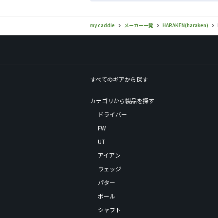
my caddie
メーカー一覧
HARAKEN(haraken)
すべてのギアから探す
カテゴリから製品を探す
ドライバー
FW
UT
アイアン
ウェッジ
パター
ボール
シャフト