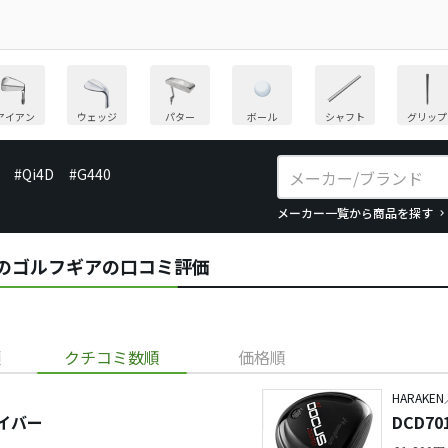
アイアン
ウェッジ
パター
ボール
シャフト
グリップ
#Qi4D
#G440
メーカー一覧から商品を探す
OCUSのゴルフギアの口コミ評価
順
クチコミ数順
価格順
HARAKEN
ライバー
DCD7