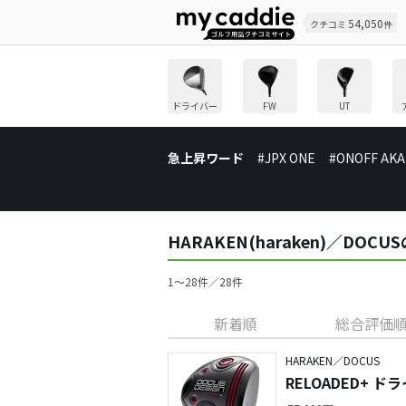
54,050
クチコミ
件
ドライバー
FW
UT
急上昇ワード
#JPX ONE
#ONOFF AKA
HARAKEN(haraken)／D
1〜28件／28件
新着順
総合評価
HARAKEN／DOCUS
RELOADED+ ド