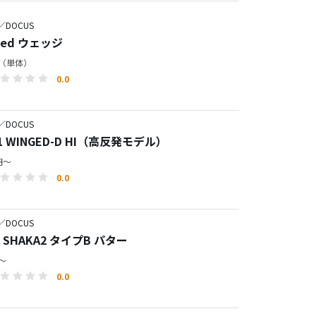
／DOCUS
ded ウェッジ
円（単体）
0.0
／DOCUS
11 WINGED-D HI（高反発モデル）
0円～
0.0
／DOCUS
S SHAKA2 タイプB パター
円～
0.0