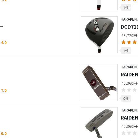
1件
HARAKEN
ー
DCD71
63,720円
4.0
1件
HARAKEN
RAIDE
45,360
7.0
0件
HARAKEN
RAIDE
45,360
0.0