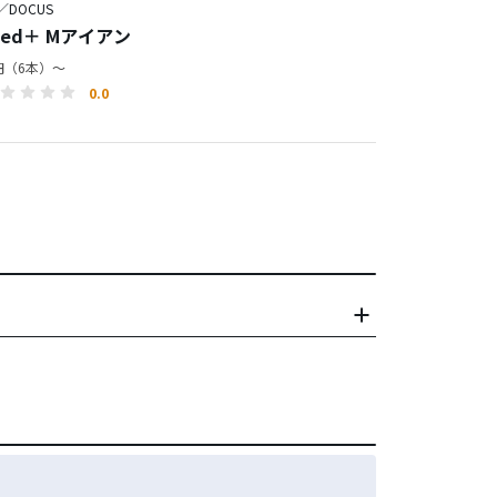
／DOCUS
aded＋ Mアイアン
0円（6本）～
0.0