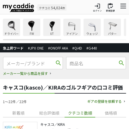
login
inventory
54,024
クチコミ
件
ログイン
新規登録
ドライバー
FW
UT
アイアン
ウェッジ
パター
急上昇ワード
#JPX ONE
#ONOFF AKA
#Qi4D
#G440
search
search
メーカー一覧から商品を探す
キャスコ(kasco)／KIRAのゴルフギアの口コミ評価
ギアの登録を依頼する
1〜22件／22件
新着順
総合評価順
クチコミ数順
価格順
キャスコ／KIRA