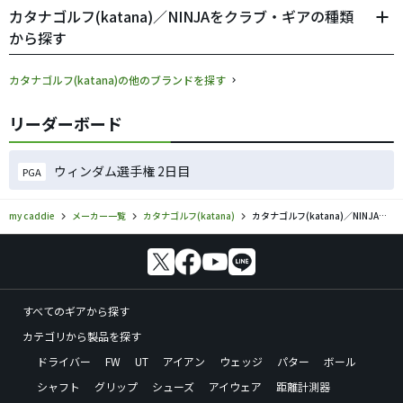
カタナゴルフ(katana)／NINJAをクラブ・ギアの種類
から探す
カタナゴルフ(katana)の他のブランドを探す
リーダーボード
ウィンダム選手権 2日目
PGA
my caddie
メーカー一覧
カタナゴルフ(katana)
カタナゴルフ(katana)／NINJAのゴルフギアの口コミ評価
すべてのギアから探す
カテゴリから製品を探す
ドライバー
FW
UT
アイアン
ウェッジ
パター
ボール
シャフト
グリップ
シューズ
アイウェア
距離計測器