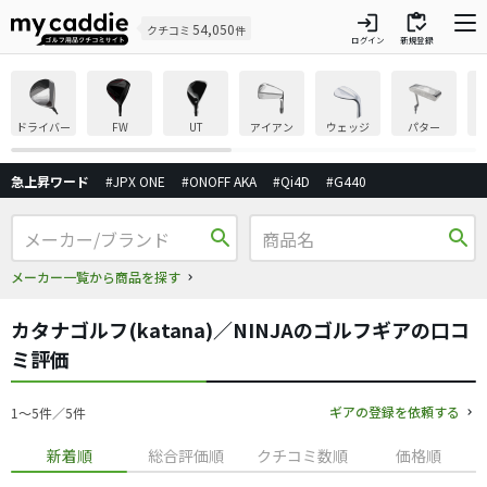
login
inventory
54,050
クチコミ
件
ログイン
新規登録
ドライバー
FW
UT
アイアン
ウェッジ
パター
急上昇ワード
#JPX ONE
#ONOFF AKA
#Qi4D
#G440
search
search
メーカー一覧から商品を探す
カタナゴルフ(katana)／NINJAのゴルフギアの口コ
ミ評価
ギアの登録を依頼する
1〜5件／5件
新着順
総合評価順
クチコミ数順
価格順