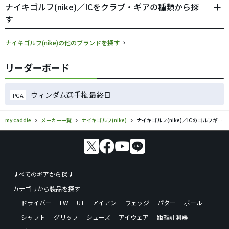
ナイキゴルフ(nike)／ICをクラブ・ギアの種類から探
す
ナイキゴルフ(nike)の他のブランドを探す
リーダーボード
ウィンダム選手権 最終日
PGA
my caddie
メーカー一覧
ナイキゴルフ(nike)
ナイキゴルフ(nike)／ICのゴルフギアの口コミ評価
すべてのギアから探す
カテゴリから製品を探す
ドライバー
FW
UT
アイアン
ウェッジ
パター
ボール
シャフト
グリップ
シューズ
アイウェア
距離計測器