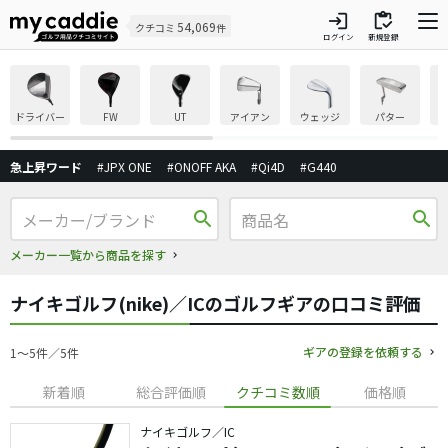
login
inventory
54,069
クチコミ
件
ログイン
新規登録
ドライバー
FW
UT
アイアン
ウェッジ
パター
急上昇ワード
#JPX ONE
#ONOFF AKA
#Qi4D
#G440
search
search
メーカー一覧から商品を探す
ナイキゴルフ(nike)／ICのゴルフギアの口コミ評価
ギアの登録を依頼する
1〜5件／5件
新着順
総合評価順
クチコミ数順
価格順
ナイキゴルフ／IC