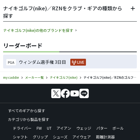
ナイキゴルフ(nike)／RZNをクラブ・ギアの種類から
探す
ナイキゴルフ(nike)の他のブランドを探す
リーダーボード
ウィンダム選手権 3日目
LIVE
PGA
my caddie
メーカー一覧
ナイキゴルフ(nike)
ナイキゴルフ(nike)／RZNのゴルフギアの口コミ評価
すべてのギアから探す
カテゴリから製品を探す
ドライバー
FW
UT
アイアン
ウェッジ
パター
ボール
シャフト
グリップ
シューズ
アイウェア
距離計測器