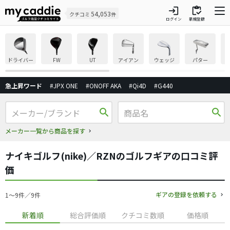
login
inventory
54,053
クチコミ
件
ログイン
新規登録
ドライバー
FW
UT
アイアン
ウェッジ
パター
急上昇ワード
#JPX ONE
#ONOFF AKA
#Qi4D
#G440
search
search
メーカー一覧から商品を探す
ナイキゴルフ(nike)／RZNのゴルフギアの口コミ評
価
ギアの登録を依頼する
1〜9件／9件
新着順
総合評価順
クチコミ数順
価格順