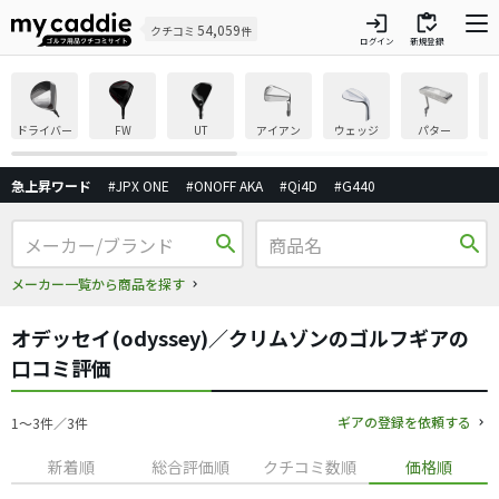
login
inventory
54,059
クチコミ
件
ログイン
新規登録
ドライバー
FW
UT
アイアン
ウェッジ
パター
急上昇ワード
#JPX ONE
#ONOFF AKA
#Qi4D
#G440
search
search
メーカー一覧から商品を探す
オデッセイ(odyssey)／クリムゾンのゴルフギアの
口コミ評価
ギアの登録を依頼する
1〜3件／3件
新着順
総合評価順
クチコミ数順
価格順