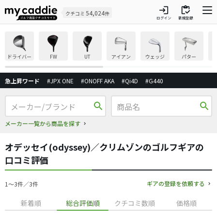
login
inventory
54,024
クチコミ
件
ログイン
新規登録
ドライバー
FW
UT
アイアン
ウェッジ
パター
急上昇ワード
#JPX ONE
#ONOFF AKA
#Qi4D
#G440
search
search
メーカー一覧から商品を探す
オデッセイ(odyssey)／クリムゾンのゴルフギアの
口コミ評価
ギアの登録を依頼する
1〜3件／3件
新着順
総合評価順
クチコミ数順
価格順