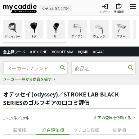
login
inventory
54,073
クチコミ
件
ログイン
新規登録
ドライバー
FW
UT
アイアン
ウェッジ
パター
急上昇ワード
#JPX ONE
#ONOFF AKA
#Qi4D
#G440
search
search
メーカー一覧から商品を探す
オデッセイ(odyssey)／STROKE LAB BLACK
SERIESのゴルフギアの口コミ評価
ギアの登録を依頼する
1〜19件／19件
新着順
総合評価順
クチコミ数順
価格順