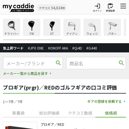
login
inventory
54,024
クチコミ
件
ログイン
新規登録
ドライバー
FW
UT
アイアン
ウェッジ
パター
急上昇ワード
#JPX ONE
#ONOFF AKA
#Qi4D
#G440
search
search
メーカー一覧から商品を探す
プロギア(prgr)／REDのゴルフギアの口コミ評価
ギアの登録を依頼する
1〜7件／7件
新着順
総合評価順
クチコミ数順
価格順
プロギア／RED