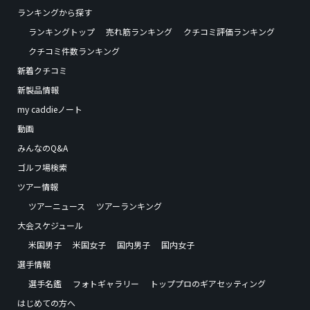
ランキングから探す
ランキングトップ
売れ筋ランキング
クチコミ評価ランキング
クチコミ件数ランキング
新着クチコミ
新製品情報
my caddieノート
動画
みんなのQ&A
ゴルフ場検索
ツアー情報
ツアーニュース
ツアーランキング
大会スケジュール
米国男子
米国女子
国内男子
国内女子
選手情報
選手名鑑
フォトギャラリー
トッププロのギアセッティング
はじめての方へ