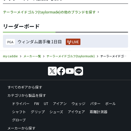
テーラーメイドゴルフ(taylormade)の他のブランドを探す
リーダーボード
ウィンダム選手権 1日目
LIVE
PGA
my caddie
メーカー一覧
テーラーメイドゴルフ(taylormade)
テーラーメイドゴルフ(taylormade)／RocketBallzのゴルフギアの口コミ評価
すべてのギアから探す
カテゴリから製品を探す
ドライバー
FW
UT
アイアン
ウェッジ
パター
ボール
シャフト
グリップ
シューズ
アイウェア
距離計測器
グローブ
メーカーから探す