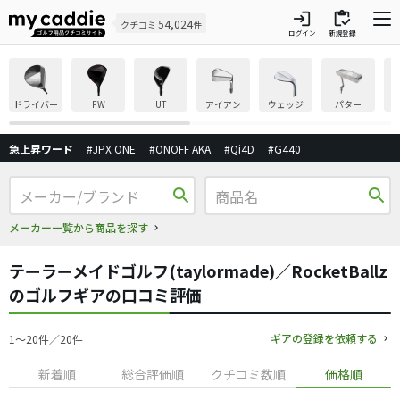
login
inventory
54,024
クチコミ
件
ログイン
新規登録
ドライバー
FW
UT
アイアン
ウェッジ
パター
急上昇ワード
#JPX ONE
#ONOFF AKA
#Qi4D
#G440
search
search
メーカー一覧から商品を探す
テーラーメイドゴルフ(taylormade)／RocketBallz
のゴルフギアの口コミ評価
ギアの登録を依頼する
1〜20件／20件
新着順
総合評価順
クチコミ数順
価格順