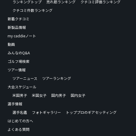
ランキングトップ
売れ筋ランキング
クチコミ評価ランキング
クチコミ件数ランキング
新着クチコミ
新製品情報
my caddieノート
動画
みんなのQ&A
ゴルフ場検索
ツアー情報
ツアーニュース
ツアーランキング
大会スケジュール
米国男子
米国女子
国内男子
国内女子
選手情報
選手名鑑
フォトギャラリー
トッププロのギアセッティング
はじめての方へ
よくある質問