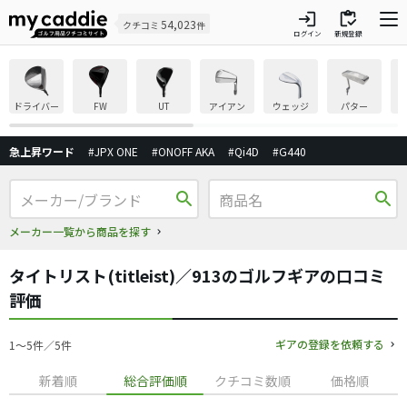
login
inventory
54,023
クチコミ
件
ログイン
新規登録
ドライバー
FW
UT
アイアン
ウェッジ
パター
急上昇ワード
#JPX ONE
#ONOFF AKA
#Qi4D
#G440
search
search
メーカー一覧から商品を探す
タイトリスト(titleist)／913のゴルフギアの口コミ
評価
ギアの登録を依頼する
1〜5件／5件
新着順
総合評価順
クチコミ数順
価格順