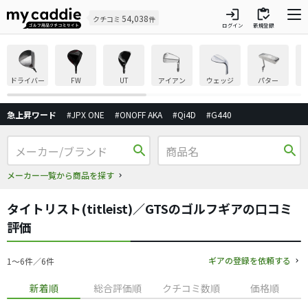
login
inventory
54,038
クチコミ
件
ログイン
新規登録
ドライバー
FW
UT
アイアン
ウェッジ
パター
急上昇ワード
#JPX ONE
#ONOFF AKA
#Qi4D
#G440
search
search
メーカー一覧から商品を探す
タイトリスト(titleist)／GTSのゴルフギアの口コミ
評価
ギアの登録を依頼する
1〜6件／6件
新着順
総合評価順
クチコミ数順
価格順