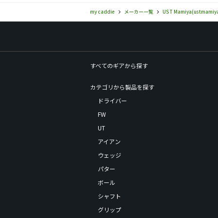
my caddie
メーカー一覧
UST Mamiya(ustmamiy
すべてのギアから探す
カテゴリから製品を探す
ドライバー
FW
UT
アイアン
ウェッジ
パター
ボール
シャフト
グリップ