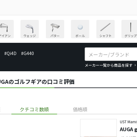
アイアン
ウェッジ
パター
ボール
シャフト
グリップ
#Qi4D
#G440
メーカー一覧から商品を探す
a)／AUGAのゴルフギアの口コミ評価
順
クチコミ数順
価格順
UST Mam
AUGA 