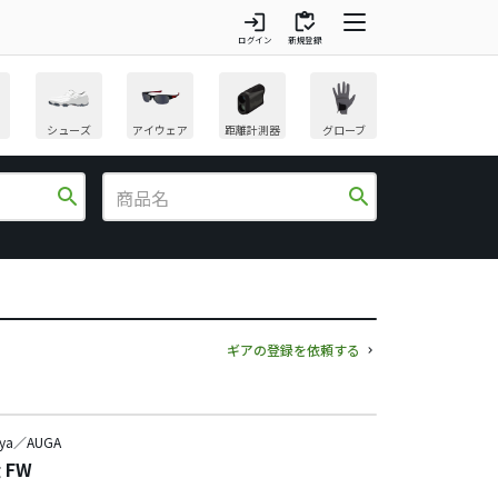
login
inventory
ログイン
新規登録
シューズ
アイウェア
距離計測器
グローブ
search
search
ギアの登録を依頼する
iya／AUGA
g FW