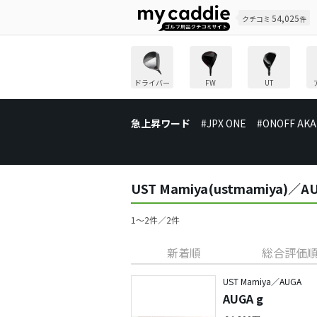
54,025
クチコミ
件
ドライバー
FW
UT
急上昇ワード
#JPX ONE
#ONOFF AKA
UST Mamiya(ustmamiy
1〜2件／2件
新着順
総合評価
UST Mamiya／AUGA
AUGA g