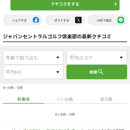
クチコミをする
シェアする
ポストする
LINEで送る
ジャパンセントラルゴルフ倶楽部の最新クチコミ
search
検索
0〜0件／0件
新着順
いいね数
星の数
0〜0件／0件