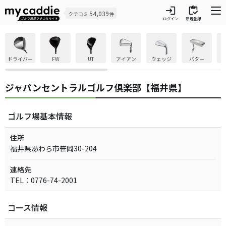
login
inventory
54,039
クチコミ
件
ログイン
新規登録
ドライバー
FW
UT
アイアン
ウェッジ
パター
ジャパンセントラルゴルフ倶楽部【福井県】
ゴルフ場基本情報
住所
福井県あわら市笹岡30-204
連絡先
TEL：0776-74-2001
コース情報