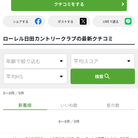
クチコミをする
シェアする
ポストする
LINEで送る
ローレル日田カントリークラブの最新クチコミ
search
検索
0〜0件／0件
新着順
いいね数
星の数
0〜0件／0件