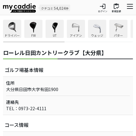
login
inventory
54,024
クチコミ
件
ログイン
新規登録
ドライバー
FW
UT
アイアン
ウェッジ
パター
ローレル日田カントリークラブ【大分県】
ゴルフ場基本情報
住所
大分県日田市大字有田1900
連絡先
TEL：0973-22-4111
コース情報