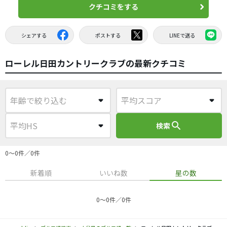
クチコミをする
シェアする
ポストする
LINEで送る
ローレル日田カントリークラブの最新クチコミ
search
検索
0〜0件／0件
新着順
いいね数
星の数
0〜0件／0件