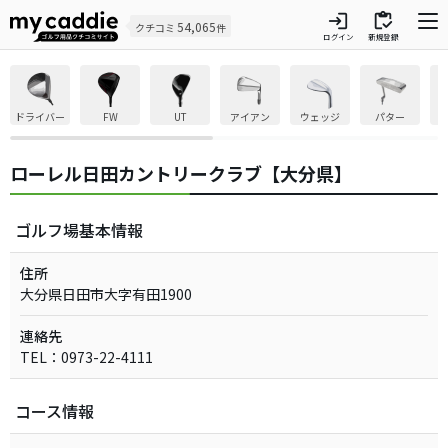
login
inventory
54,065
クチコミ
件
ログイン
新規登録
ドライバー
FW
UT
アイアン
ウェッジ
パター
ローレル日田カントリークラブ【大分県】
ゴルフ場基本情報
住所
大分県日田市大字有田1900
連絡先
TEL：0973-22-4111
コース情報