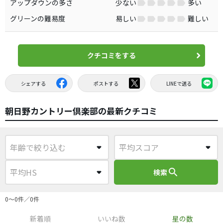
アップダウンの多さ
少ない
多い
グリーンの難易度
易しい
難しい
クチコミをする
シェアする
ポストする
LINEで送る
朝日野カントリー倶楽部の最新クチコミ
search
検索
0〜0件／0件
新着順
いいね数
星の数