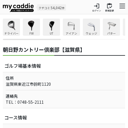
login
inventory
54,042
クチコミ
件
ログイン
新規登録
ドライバー
FW
UT
アイアン
ウェッジ
パター
朝日野カントリー倶楽部【滋賀県】
ゴルフ場基本情報
住所
滋賀県東近江市鈴町1120
連絡先
TEL：0748-55-2111
コース情報