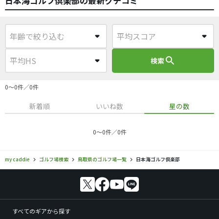
日本海ゴルフ倶楽部の最新クチコミ
search
検索
0〜0件／0件
新着順
いいね数
星の数
0〜0件／0件
my caddie
ゴルフ場検索
鳥取県のゴルフ場一覧
日本海ゴルフ倶楽部
すべてのギアから探す