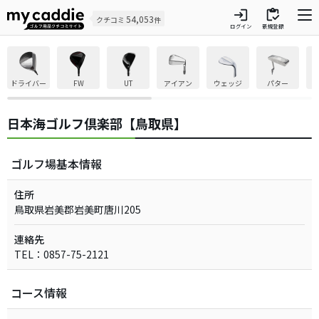
login
inventory
54,053
クチコミ
件
ログイン
新規登録
ドライバー
FW
UT
アイアン
ウェッジ
パター
日本海ゴルフ倶楽部【鳥取県】
ゴルフ場基本情報
住所
鳥取県岩美郡岩美町唐川205
連絡先
TEL：0857-75-2121
コース情報