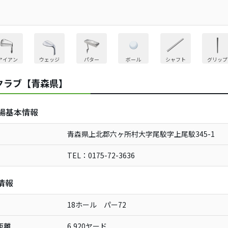
アイアン
ウェッジ
パター
ボール
シャフト
グリップ
クラブ【青森県】
場基本情報
青森県上北郡六ヶ所村大字尾駮字上尾駮345-1
TEL：0175-72-3636
情報
18ホール パー72
距離
6,920ヤード