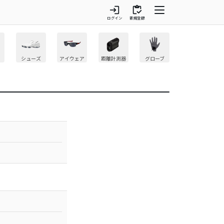
login
inventory
ログイン
新規登録
シューズ
アイウェア
距離計測器
グローブ