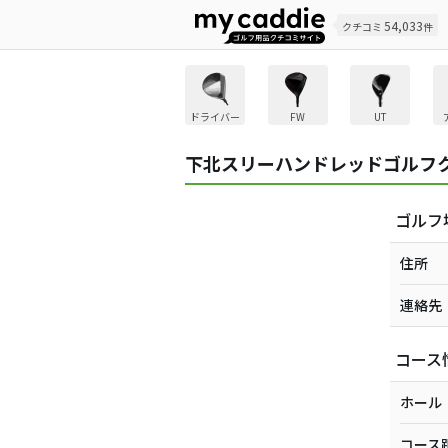
54,033
クチコミ
件
ドライバー
FW
UT
下北スリーハンドレッドゴルフ
ゴルフ
住所
連絡先
コース
ホール
コース