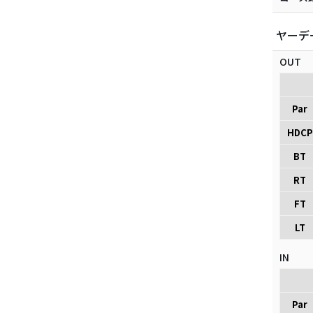
ヤーデ
OUT
Par
HDCP
BT
RT
FT
LT
IN
Par