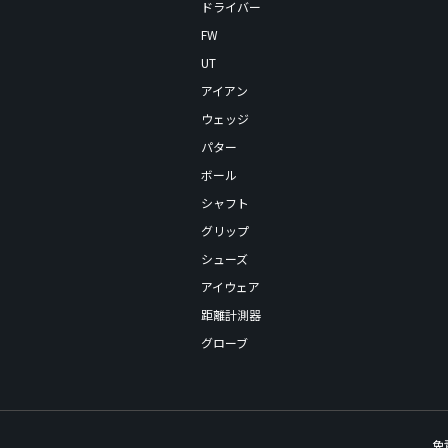
ドライバー
FW
UT
アイアン
ウェッジ
パター
ボール
シャフト
グリップ
シューズ
アイウェア
距離計測器
グローブ
免