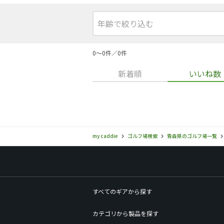
0〜0件／0件
新着順
いいね数
my caddie
ゴルフ場検索
青森県のゴルフ場一覧
すべてのギアから探す
カテゴリから製品を探す