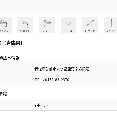
アイアン
ウェッジ
パター
ボール
シャフト
グリップ
ス【青森県】
場基本情報
青森県弘前市大字常盤野字湯段萢
TEL：0172-83-2970
情報
9ホール