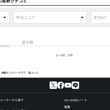
の最新クチコミ
星の数
0〜0件／0件
津軽カントリークラブ 岳コース
メーカーから探す
my caddieノート
動画