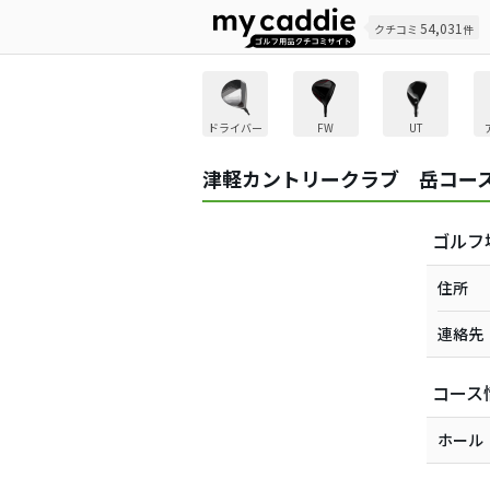
54,031
クチコミ
件
ドライバー
FW
UT
津軽カントリークラブ 岳コー
ゴルフ
住所
連絡先
コース
ホール