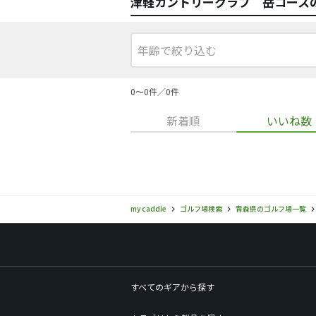
津軽カントリークラブ 岳コース
0〜0件／0件
新着順
いいね数
my caddie
ゴルフ場検索
青森県のゴルフ場一覧
すべてのギアから探す