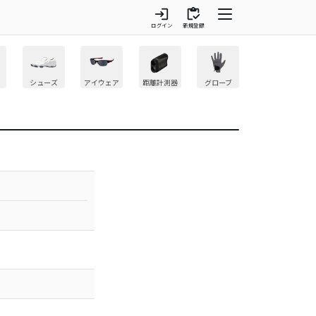
login
inventory
ログイン
新規登録
シューズ
アイウェア
距離計測器
グローブ