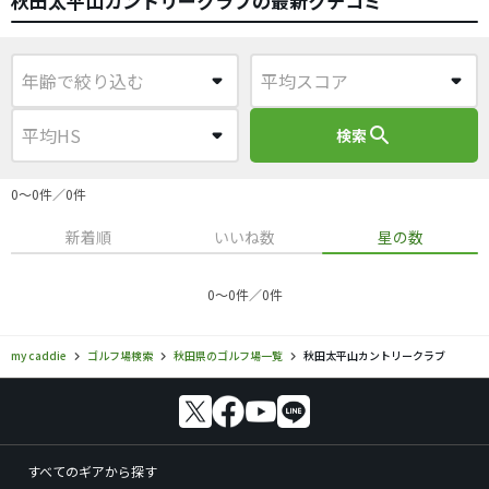
秋田太平山カントリークラブの最新クチコミ
search
検索
0〜0件／0件
新着順
いいね数
星の数
0〜0件／0件
my caddie
ゴルフ場検索
秋田県のゴルフ場一覧
秋田太平山カントリークラブ
すべてのギアから探す