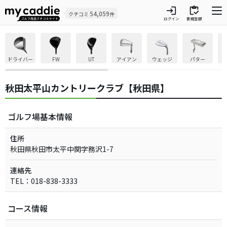
login
inventory
54,059
クチコミ
件
ログイン
新規登録
ドライバー
FW
UT
アイアン
ウェッジ
パター
秋田太平山カントリークラブ【秋田県】
ゴルフ場基本情報
住所
秋田県秋田市太平中関字務沢1-7
連絡先
TEL：018-838-3333
コース情報