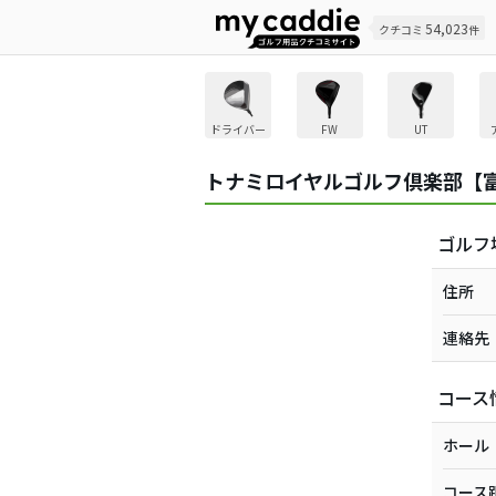
54,023
クチコミ
件
ドライバー
FW
UT
トナミロイヤルゴルフ倶楽部【
ゴルフ
住所
連絡先
コース
ホール
コース