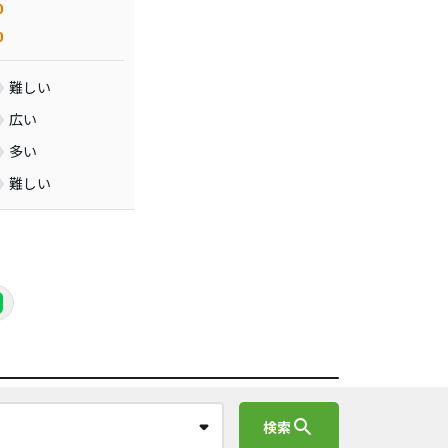
0
0
難しい
広い
多い
難しい
search
検索