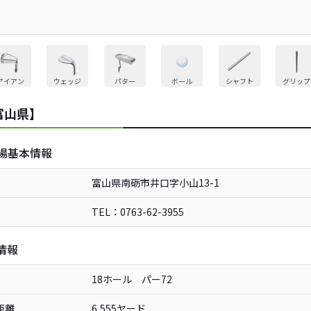
アイアン
ウェッジ
パター
ボール
シャフト
グリップ
富山県】
場基本情報
富山県南砺市井口字小山13-1
TEL：0763-62-3955
情報
18ホール パー72
距離
6,555ヤード