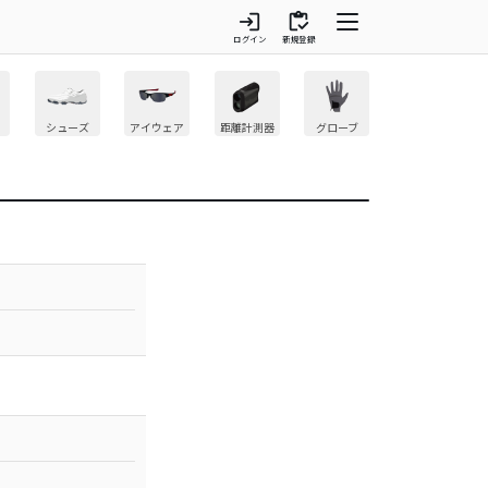
login
inventory
ログイン
新規登録
シューズ
アイウェア
距離計測器
グローブ