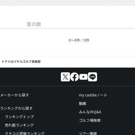
星の数
0〜0件／0件
トナミロイヤルゴルフ倶楽部
メーカーから探す
my caddieノート
動画
ランキングから探す
みんなのQ&A
ランキングトップ
ゴルフ場検索
売れ筋ランキング
クチコミ評価ランキング
ツアー情報