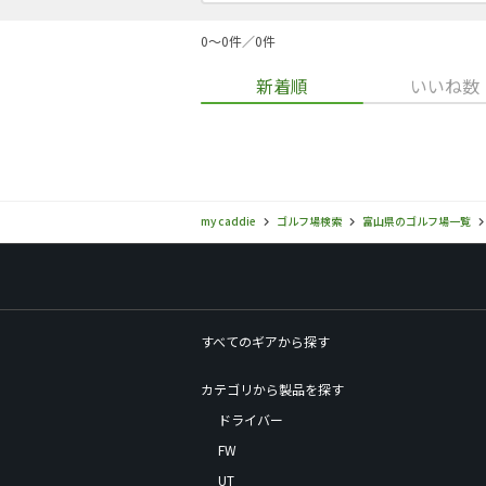
0〜0件／0件
新着順
いいね数
my caddie
ゴルフ場検索
富山県のゴルフ場一覧
すべてのギアから探す
カテゴリから製品を探す
ドライバー
FW
UT