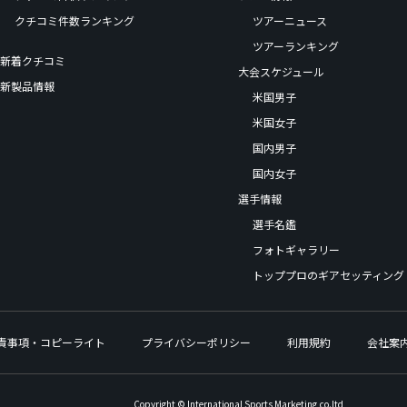
クチコミ件数ランキング
ツアーニュース
ツアーランキング
新着クチコミ
大会スケジュール
新製品情報
米国男子
米国女子
国内男子
国内女子
選手情報
選手名鑑
フォトギャラリー
トッププロのギアセッティング
責事項・コピーライト
プライバシーポリシー
利用規約
会社案
Copyright © International Sports Marketing,co.ltd