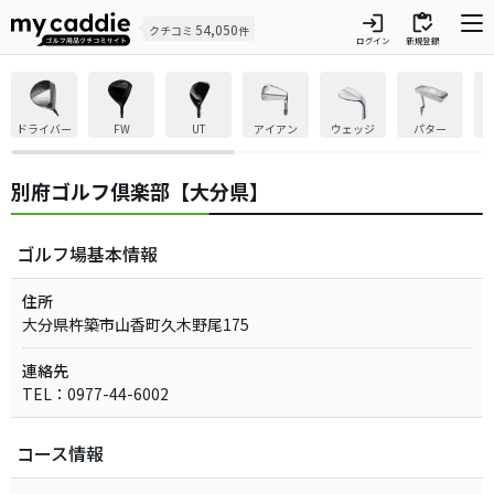
login
inventory
54,050
クチコミ
件
ログイン
新規登録
ドライバー
FW
UT
アイアン
ウェッジ
パター
別府ゴルフ倶楽部【大分県】
ゴルフ場基本情報
住所
大分県杵築市山香町久木野尾175
連絡先
TEL：0977-44-6002
コース情報