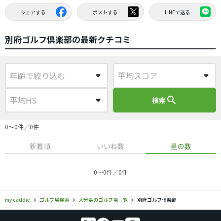
シェアする
ポストする
LINEで送る
別府ゴルフ倶楽部の最新クチコミ
search
検索
0〜0件／0件
新着順
いいね数
星の数
0〜0件／0件
my caddie
ゴルフ場検索
大分県のゴルフ場一覧
別府ゴルフ倶楽部