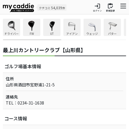
login
inventory
54,039
クチコミ
件
ログイン
新規登録
ドライバー
FW
UT
アイアン
ウェッジ
パター
最上川カントリークラブ【山形県】
ゴルフ場基本情報
住所
山形県酒田市宮野浦1-21-5
連絡先
TEL：0234-31-1638
コース情報