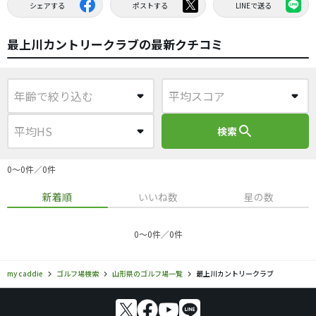
シェアする
ポストする
LINEで送る
最上川カントリークラブの最新クチコミ
search
検索
0〜0件／0件
新着順
いいね数
星の数
0〜0件／0件
my caddie
ゴルフ場検索
山形県のゴルフ場一覧
最上川カントリークラブ