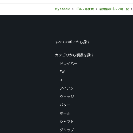
my caddie
ゴルフ場検索
福井県のゴルフ場一覧
すべてのギアから探す
カテゴリから製品を探す
ドライバー
FW
UT
アイアン
ウェッジ
パター
ボール
シャフト
グリップ