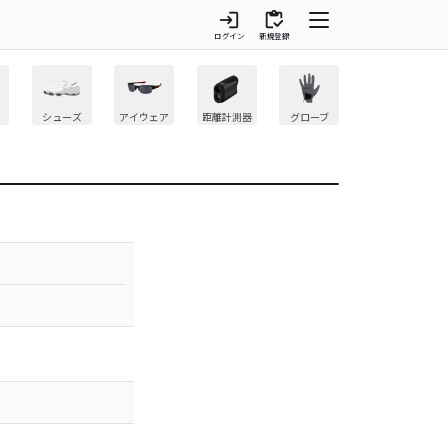
login
inventory
ログイン
新規登録
シューズ
アイウェア
距離計測器
グローブ