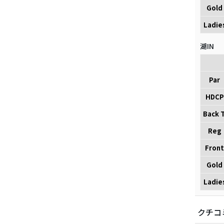
Gold
Ladie
湖IN
Par
HDCP
Back T
Reg
Front
Gold
Ladie
クチコ