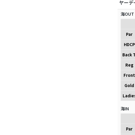
ヤーデ
海OUT
Par
HDCP
Back T
Reg
Front
Gold
Ladie
海IN
Par