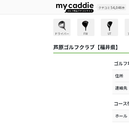
54,046
クチコミ
件
ドライバー
FW
UT
芦原ゴルフクラブ【福井県】
ゴルフ
住所
連絡先
コース
ホール