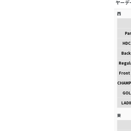
ヤーデ
西
Pa
HDC
Back 
Regul
Front
CHAMP
GOL
LADI
東