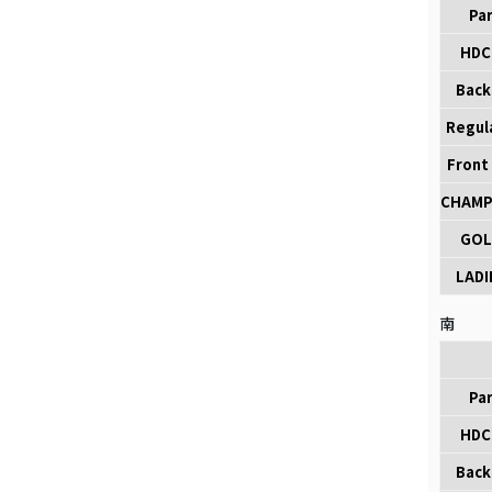
Pa
HDC
Back 
Regul
Front
CHAMP
GOL
LADI
南
Pa
HDC
Back 