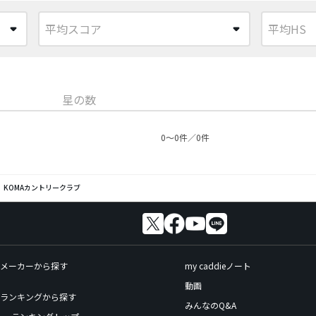
星の数
0〜0件／0件
KOMAカントリークラブ
メーカーから探す
my caddieノート
動画
ランキングから探す
みんなのQ&A