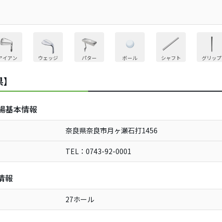
アイアン
ウェッジ
パター
ボール
シャフト
グリップ
県】
場基本情報
奈良県奈良市月ヶ瀬石打1456
TEL：0743-92-0001
情報
27ホール