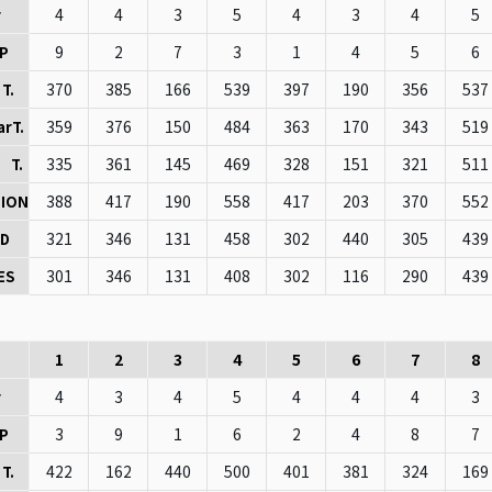
4
4
3
5
4
3
4
5
r
9
2
7
3
1
4
5
6
P
370
385
166
539
397
190
356
537
T.
359
376
150
484
363
170
343
519
arT.
335
361
145
469
328
151
321
511
 T.
388
417
190
558
417
203
370
552
ION
321
346
131
458
302
440
305
439
D
301
346
131
408
302
116
290
439
ES
1
2
3
4
5
6
7
8
4
3
4
5
4
4
4
3
r
3
9
1
6
2
4
8
7
P
422
162
440
500
401
381
324
169
T.