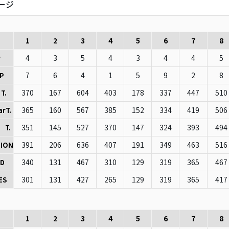
ージ
1
2
3
4
5
6
7
8
4
3
5
4
3
4
4
5
r
7
6
4
1
5
9
2
8
P
370
167
604
403
178
337
447
510
T.
365
160
567
385
152
334
419
506
arT.
351
145
527
370
147
324
393
494
 T.
391
206
636
407
191
349
463
516
ION
340
131
467
310
129
319
365
467
D
301
131
427
265
129
319
365
417
ES
1
2
3
4
5
6
7
8