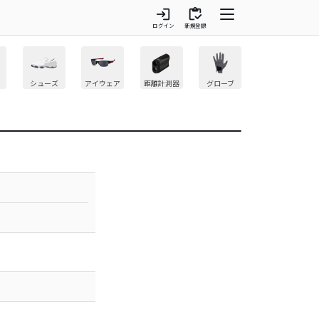
login
inventory
ログイン
新規登録
シューズ
アイウェア
距離計測器
グローブ