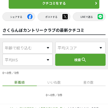
クチコミをする
シェアする
ポストする
LINEで送る
さくらんぼカントリークラブの最新クチコミ
search
検索
0〜0件／0件
新着順
いいね数
星の数
0〜0件／0件