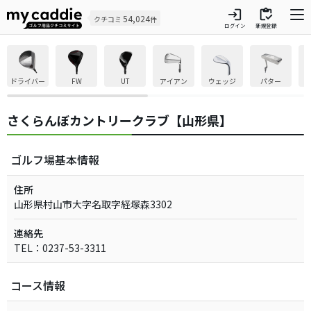
login
inventory
54,024
クチコミ
件
ログイン
新規登録
ドライバー
FW
UT
アイアン
ウェッジ
パター
さくらんぼカントリークラブ【山形県】
ゴルフ場基本情報
住所
山形県村山市大字名取字経塚森3302
連絡先
TEL：0237-53-3311
コース情報