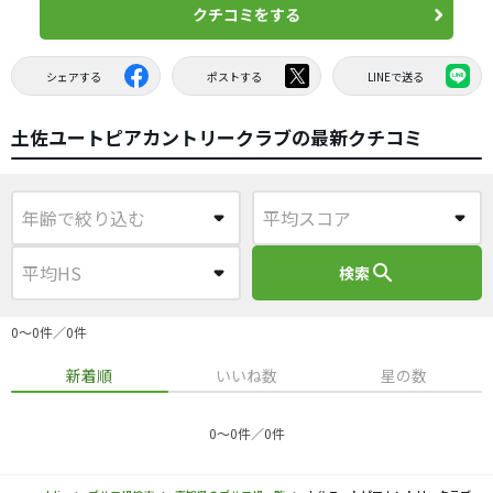
クチコミをする
シェアする
ポストする
LINEで送る
土佐ユートピアカントリークラブの最新クチコミ
search
検索
0〜0件／0件
新着順
いいね数
星の数
0〜0件／0件