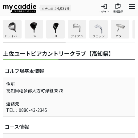
login
inventory
54,037
クチコミ
件
ログイン
新規登録
ドライバー
FW
UT
アイアン
ウェッジ
パター
土佐ユートピアカントリークラブ【高知県】
ゴルフ場基本情報
住所
高知県幡多郡大方町浮鞭3878
連絡先
TEL：0880-43-2345
コース情報