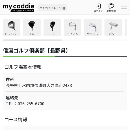
login
inventory
54,050
クチコミ
件
ログイン
新規登録
ドライバー
FW
UT
アイアン
ウェッジ
パター
信濃ゴルフ倶楽部【長野県】
ゴルフ場基本情報
住所
長野県上水内郡信濃町大井高山2433
連絡先
TEL：026-255-6700
コース情報