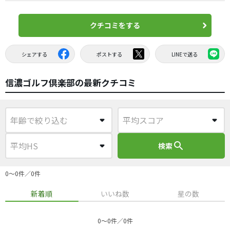
クチコミをする
シェアする
ポストする
LINEで送る
信濃ゴルフ倶楽部の最新クチコミ
search
検索
0〜0件／0件
新着順
いいね数
星の数
0〜0件／0件