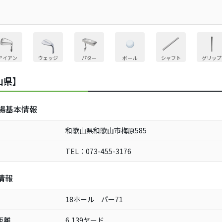
アイアン
ウェッジ
パター
ボール
シャフト
グリップ
山県】
場基本情報
和歌山県和歌山市梅原585
TEL：073-455-3176
情報
18ホール パー71
距離
6,139ヤード