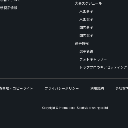
大会スケジュール
新製品情報
米国男子
米国女子
国内男子
国内女子
選手情報
選手名鑑
フォトギャラリー
トッププロのギアセッティング
責事項・コピーライト
プライバシーポリシー
利用規約
会社案
Copyright © International Sports Marketing,co.ltd