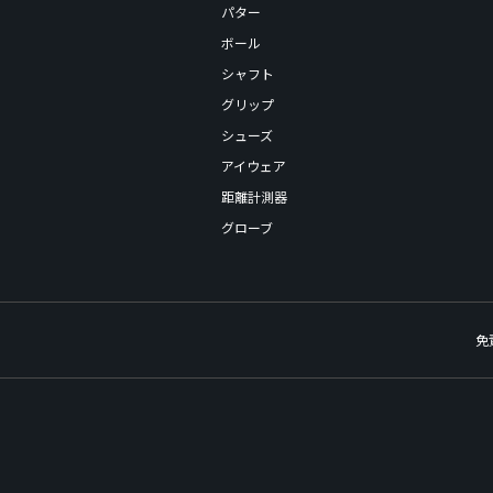
パター
ボール
シャフト
グリップ
シューズ
アイウェア
距離計測器
グローブ
免