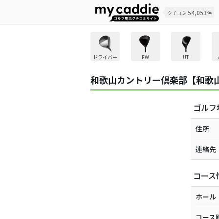
54,053
クチコミ
件
ドライバー
FW
UT
和歌山カントリー倶楽部【和歌
ゴルフ
住所
連絡先
コース
ホール
コース