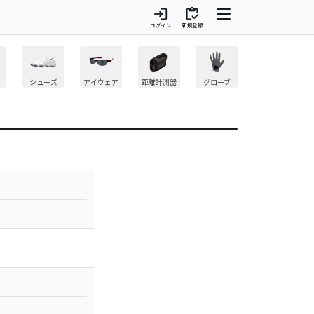
login
inventory
ログイン
新規登録
シューズ
アイウェア
距離計測器
グローブ