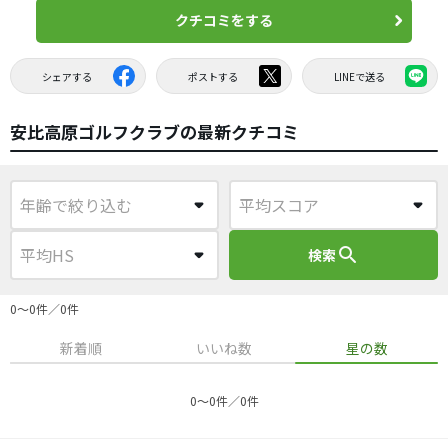
クチコミをする
シェアする
ポストする
LINEで送る
安比高原ゴルフクラブの最新クチコミ
search
検索
0〜0件／0件
新着順
いいね数
星の数
0〜0件／0件