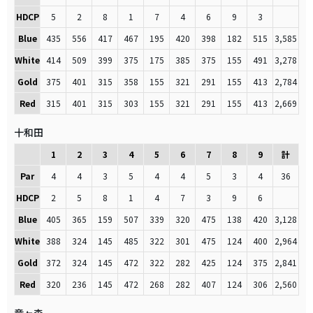
HDCP
5
2
8
1
7
4
6
9
3
Blue
435
556
417
467
195
420
398
182
515
3,585
White
414
509
399
375
175
385
375
155
491
3,278
Gold
375
401
315
358
155
321
291
155
413
2,784
Red
315
401
315
303
155
321
291
155
413
2,669
十和田
1
2
3
4
5
6
7
8
9
計
Par
4
4
3
5
4
4
5
3
4
36
HDCP
2
5
8
1
4
7
3
9
6
Blue
405
365
159
507
339
320
475
138
420
3,128
White
388
324
145
485
322
301
475
124
400
2,964
Gold
372
324
145
472
322
282
425
124
375
2,841
Red
320
236
145
472
268
282
407
124
306
2,560