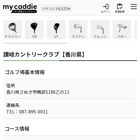
login
inventory
54,025
クチコミ
件
ログイン
新規登録
ドライバー
FW
UT
アイアン
ウェッジ
パター
讃岐カントリークラブ【香川県】
ゴルフ場基本情報
住所
香川県さぬき市鴨部5186乙の11
連絡先
TEL：087-895-0011
コース情報