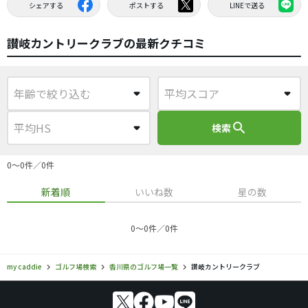
シェアする
ポストする
LINEで送る
讃岐カントリークラブの最新クチコミ
search
検索
0〜0件／0件
新着順
いいね数
星の数
0〜0件／0件
my caddie
ゴルフ場検索
香川県のゴルフ場一覧
讃岐カントリークラブ