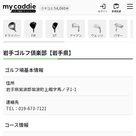
login
inventory
54,060
クチコミ
件
ログイン
新規登録
ドライバー
FW
UT
アイアン
ウェッジ
パター
岩手ゴルフ倶楽部【岩手県】
ゴルフ場基本情報
住所
岩手県紫波郡紫波町土館字馬ノ子1-1
連絡先
TEL：019-673-7121
コース情報