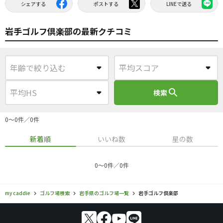
シェアする
ポストする
LINEで送る
岩手ゴルフ倶楽部の最新クチコミ
search
検索
0〜0件／0件
新着順
いいね数
星の数
0〜0件／0件
my caddie
ゴルフ場検索
岩手県のゴルフ場一覧
岩手ゴルフ倶楽部