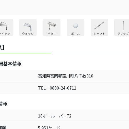
アイアン
ウェッジ
パター
ボール
シャフト
グリップ
県】
場基本情報
高知県高岡郡窪川町八千数310
TEL：0880-24-0711
情報
18ホール パー72
距離
5,951ヤード