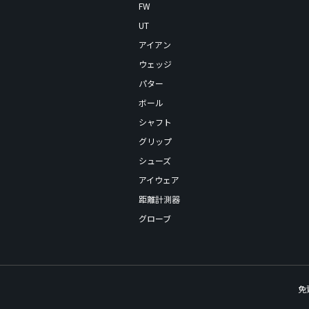
FW
UT
アイアン
ウェッジ
パター
ボール
シャフト
グリップ
シューズ
アイウェア
距離計測器
グローブ
免