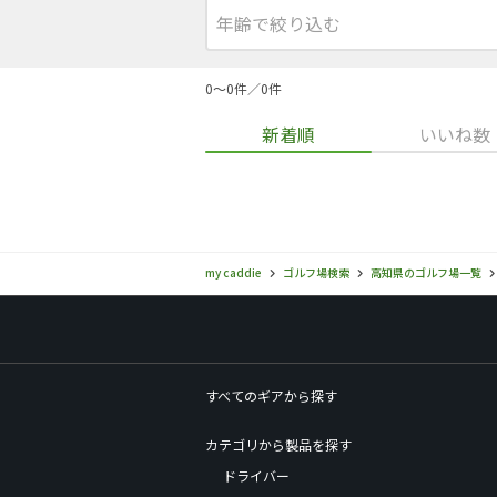
0〜0件／0件
新着順
いいね数
my caddie
ゴルフ場検索
高知県のゴルフ場一覧
すべてのギアから探す
カテゴリから製品を探す
ドライバー