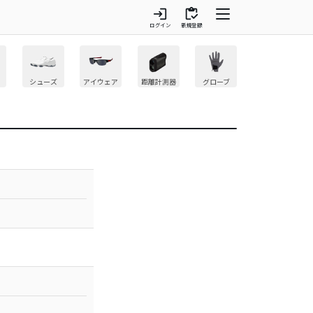
login
inventory
ログイン
新規登録
シューズ
アイウェア
距離計測器
グローブ