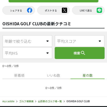
シェアする
ポストする
LINEで送る
OISHIDA GOLF CLUBの最新クチコミ
search
検索
0〜0件／0件
新着順
いいね数
星の数
0〜0件／0件
my caddie
ゴルフ場検索
山形県のゴルフ場一覧
OISHIDA GOLF CLUB