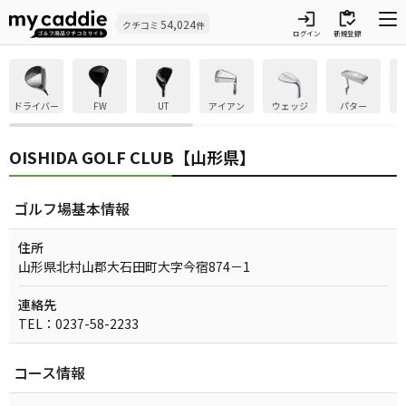
login
inventory
54,024
クチコミ
件
ログイン
新規登録
ドライバー
FW
UT
アイアン
ウェッジ
パター
OISHIDA GOLF CLUB【山形県】
ゴルフ場基本情報
住所
山形県北村山郡大石田町大字今宿874－1
連絡先
TEL：0237-58-2233
コース情報