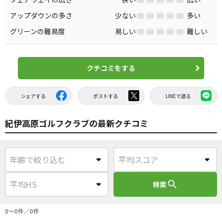
アップダウンの多さ
少ない
多い
グリーンの難易度
易しい
難しい
クチコミをする
シェアする
ポストする
LINEで送る
紀伊高原ゴルフクラブの最新クチコミ
search
検索
0〜0件／0件