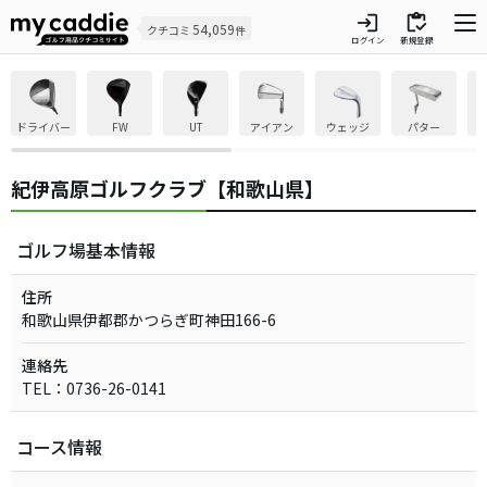
login
inventory
54,059
クチコミ
件
ログイン
新規登録
ドライバー
FW
UT
アイアン
ウェッジ
パター
紀伊高原ゴルフクラブ【和歌山県】
ゴルフ場基本情報
住所
和歌山県伊都郡かつらぎ町神田166-6
連絡先
TEL：0736-26-0141
コース情報