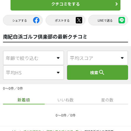
クチコミをする
シェアする
ポストする
LINEで送る
南紀白浜ゴルフ倶楽部の最新クチコミ
search
検索
0〜0件／0件
新着順
いいね数
星の数
0〜0件／0件