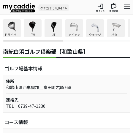
login
inventory
54,047
クチコミ
件
ログイン
新規登録
ドライバー
FW
UT
アイアン
ウェッジ
パター
南紀白浜ゴルフ倶楽部【和歌山県】
ゴルフ場基本情報
住所
和歌山県西牟婁郡上富田町岩崎768
連絡先
TEL：0739-47-1230
コース情報