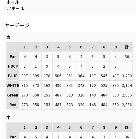
ホール
27ホール
ヤーデージ
東
1
2
3
4
5
6
7
8
9
計
Par
4
4
3
5
4
4
3
5
4
36
HDCP
8
1
9
4
6
7
5
2
3
BLUE
337
395
178
506
361
364
197
545
407
3,290
WHITE
315
373
162
490
341
343
170
525
385
3,104
Green
273
358
153
487
323
320
148
484
350
2,896
Red
273
358
153
487
323
320
148
484
350
2,896
中
1
2
3
4
5
6
7
8
9
計
Par
4
5
4
3
4
4
4
3
5
36