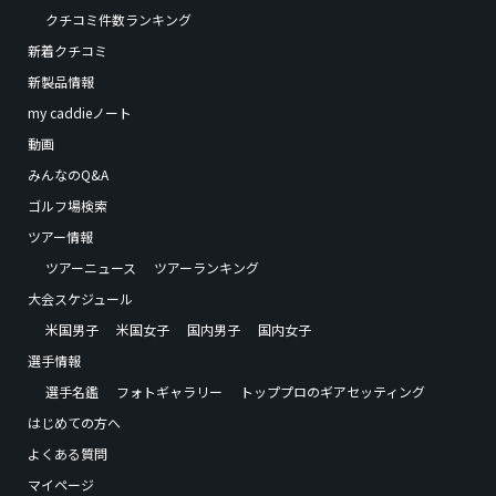
クチコミ件数ランキング
新着クチコミ
新製品情報
my caddieノート
動画
みんなのQ&A
ゴルフ場検索
ツアー情報
ツアーニュース
ツアーランキング
大会スケジュール
米国男子
米国女子
国内男子
国内女子
選手情報
選手名鑑
フォトギャラリー
トッププロのギアセッティング
はじめての方へ
よくある質問
マイページ