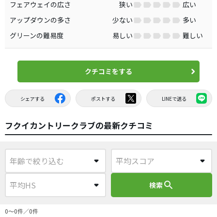
フェアウェイの広さ
狭い
広い
アップダウンの多さ
少ない
多い
グリーンの難易度
易しい
難しい
クチコミをする
シェアする
ポストする
LINEで送る
フクイカントリークラブの最新クチコミ
search
検索
0〜0件／0件