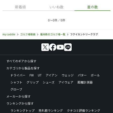
新着順
いいね数
星の数
0〜0件／0件
my caddie
ゴルフ場検索
福井県のゴルフ場一覧
フクイカントリークラブ
すべてのギアから探す
カテゴリから製品を探す
ドライバー
FW
UT
アイアン
ウェッジ
パター
ボール
シャフト
グリップ
シューズ
アイウェア
距離計測器
グローブ
メーカーから探す
ランキングから探す
ランキングトップ
売れ筋ランキング
クチコミ評価ランキング