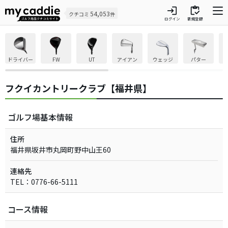
login
inventory
54,053
クチコミ
件
ログイン
新規登録
ドライバー
FW
UT
アイアン
ウェッジ
パター
フクイカントリークラブ【福井県】
ゴルフ場基本情報
住所
福井県坂井市丸岡町野中山王60
連絡先
TEL：0776-66-5111
コース情報