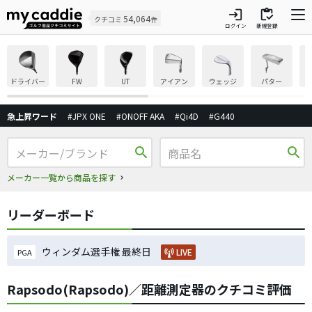
login
inventory
54,064
クチコミ
件
ログイン
新規登録
ドライバー
FW
UT
アイアン
ウェッジ
パター
急上昇ワード
#JPX ONE
#ONOFF AKA
#Qi4D
#G440
search
search
メーカー一覧から商品を探す
リーダーボード
ウィンダム選手権 最終日
LIVE
PGA
Rapsodo(Rapsodo)／距離測定器のクチコミ評価