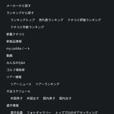
メーカーから探す
ランキングから探す
ランキングトップ
売れ筋ランキング
クチコミ評価ランキング
クチコミ件数ランキング
新着クチコミ
新製品情報
my caddieノート
動画
みんなのQ&A
ゴルフ場検索
ツアー情報
ツアーニュース
ツアーランキング
大会スケジュール
米国男子
米国女子
国内男子
国内女子
選手情報
選手名鑑
フォトギャラリー
トッププロのギアセッティング