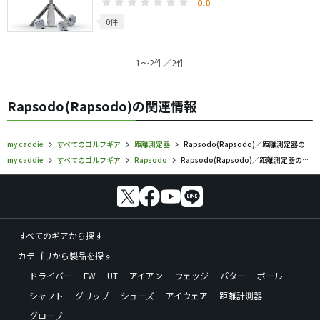
0.0
0件
1〜2件／2件
Rapsodo(Rapsodo)の関連情報
my caddie
すべてのゴルフギア
距離測定器
Rapsodo(Rapsodo)／距離測定器の口コミ評価
my caddie
すべてのゴルフギア
Rapsodo
Rapsodo(Rapsodo)／距離測定器の口コミ評価
すべてのギアから探す
カテゴリから製品を探す
ドライバー
FW
UT
アイアン
ウェッジ
パター
ボール
シャフト
グリップ
シューズ
アイウェア
距離計測器
グローブ