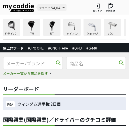
login
inventory
54,041
クチコミ
件
ログイン
新規登録
ドライバー
FW
UT
アイアン
ウェッジ
パター
急上昇ワード
#JPX ONE
#ONOFF AKA
#Qi4D
#G440
search
search
メーカー一覧から商品を探す
リーダーボード
ウィンダム選手権 2日目
PGA
国際興業(国際興業)／ドライバーのクチコミ評価