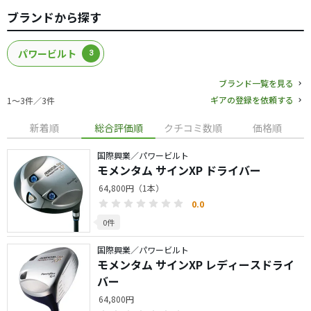
ブランドから探す
パワービルト
3
ブランド一覧を見る
ギアの登録を依頼する
1〜3件／3件
新着順
総合評価順
クチコミ数順
価格順
国際興業／パワービルト
モメンタム サインXP ドライバー
64,800円（1本）
0.0
0件
国際興業／パワービルト
モメンタム サインXP レディースドライ
バー
64,800円