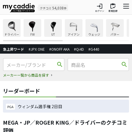
login
inventory
54,038
クチコミ
件
ログイン
新規登録
ドライバー
FW
UT
アイアン
ウェッジ
パター
急上昇ワード
#JPX ONE
#ONOFF AKA
#Qi4D
#G440
search
search
メーカー一覧から商品を探す
リーダーボード
ウィンダム選手権 2日目
PGA
MEGA・JP／ROGER KING／ドライバーのクチコミ
評価