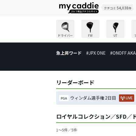
54,038
クチコミ
件
ドライバー
FW
UT
急上昇ワード
#JPX ONE
#ONOFF AKA
リーダーボード
ウィンダム選手権 2日目
LIVE
PGA
ロイヤルコレクション／SFD／
1〜5件／5件