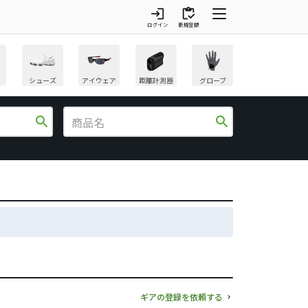
login
inventory
ログイン
新規登録
シューズ
アイウェア
距離計測器
グローブ
search
search
ギアの登録を依頼する