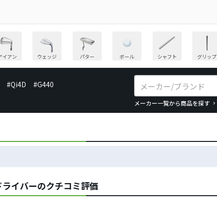
アイアン
ウェッジ
パター
ボール
シャフト
グリップ
#Qi4D
#G440
メーカー一覧から商品を探す
ドライバーのクチコミ評価