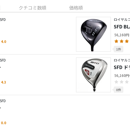
順
クチコミ数順
価格順
FD
ロイヤルコ
SFD 
56,160円
4.0
1件
FD
ロイヤルコ
ー
SFD 
56,160
4.3
0件
FD
ー
0.0