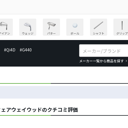
アイアン
ウェッジ
パター
ボール
シャフト
グリップ
#Qi4D
#G440
メーカー一覧から商品を探す
IND／フェアウェイウッドのクチコミ評価