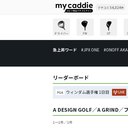
54,024
クチコミ
件
ドライバー
FW
UT
急上昇ワード
#JPX ONE
#ONOFF AKA
リーダーボード
ウィンダム選手権 1日目
LIVE
PGA
A DESIGN GOLF／A GR
1〜1件／1件