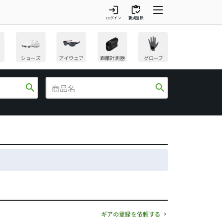
login
inventory
ログイン
新規登録
シューズ
アイウェア
距離計測器
グローブ
search
search
ギアの登録を依頼する